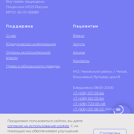
Все права защищены.
Лицензия МОЗ России:
№ЛО-50-01-005581
Поддержка
Пациентам
О нас
Врачи
Юридическая информация
Услуги
Органы исполнительной
Акции
власти
Контакты
Права и обязанности граждан
МО, Чеховский район, г. Чехов,
Вишневый бульвар, дом 8
Ежедневно 08:00-20:00
+7 (495) 127-03-64
+7 (499) 551-03-64
+7 (496) 723-65-48
+7 (906) 031-58-02
(WhatsApp)
Продолжая пользоваться сайтом, вы даете
согласие на использование cookies
. С их
помощью мы обеспечиваем улучшение
Согласен