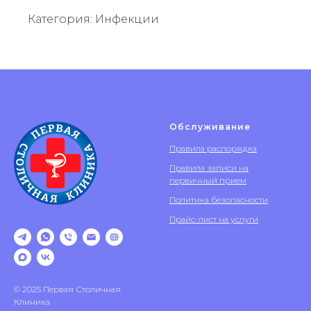
Категория: Инфекции
Обслуживание
Правила распорядка
Правила записи на
первичный прием
Политика безопасности
Прайс-лист на услуги
© 2025 Первая Столичная
Клиника