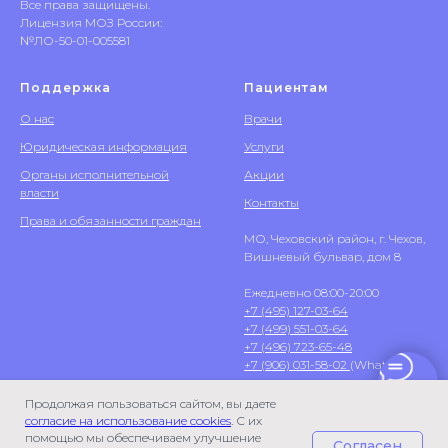
Все права защищены.
Лицензия МОЗ России:
№ЛО-50-01-005581
Поддержка
Пациентам
О нас
Врачи
Юридическая информация
Услуги
Органы исполнительной
Акции
власти
Контакты
Права и обязанности граждан
МО, Чеховский район, г. Чехов,
Вишневый бульвар, дом 8
Ежедневно 08:00-20:00
+7 (495) 127-03-64
+7 (499) 551-03-64
+7 (496) 723-65-48
+7 (906) 031-58-02
(WhatsApp)
Продолжая пользоваться сайтом, вы даете
согласие на использование cookies
. С их
помощью мы обеспечиваем улучшение
Согласен