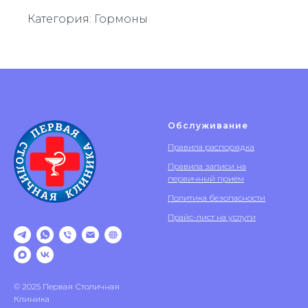
Категория: Гормоны
Обслуживание
Правила распорядка
Правила записи на
первичный прием
Политика безопасности
Прайс-лист на услуги
© 2025 Первая Столичная
Клиника