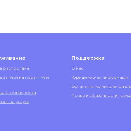
уживание
Поддержка
а распорядка
О нас
а записи на первичный
Юридическая информация
Органы исполнительной вл
ка безопасности
Права и обязанности граж
ист на услуги