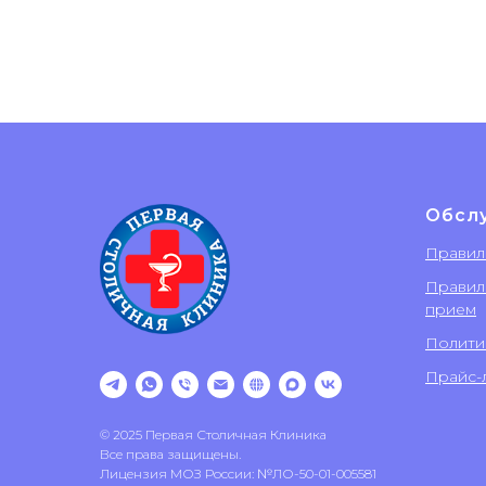
Обсл
Правил
Правил
прием
Полити
Прайс-л
© 2025 Первая Столичная Клиника
Все права защищены.
Лицензия МОЗ России: №ЛО-50-01-005581