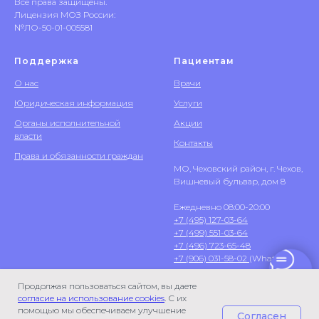
Все права защищены.
Лицензия МОЗ России:
№ЛО-50-01-005581
Поддержка
Пациентам
О нас
Врачи
Юридическая информация
Услуги
Органы исполнительной
Акции
власти
Контакты
Права и обязанности граждан
МО, Чеховский район, г. Чехов,
Вишневый бульвар, дом 8
Ежедневно 08:00-20:00
+7 (495) 127-03-64
+7 (499) 551-03-64
+7 (496) 723-65-48
+7 (906) 031-58-02
(WhatsApp)
Продолжая пользоваться сайтом, вы даете
согласие на использование cookies
. С их
помощью мы обеспечиваем улучшение
Согласен