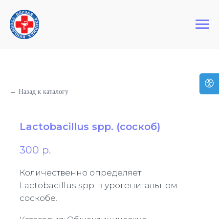
+7 (495) 127-03-64
Первая Столичная Клиника
← Назад к каталогу
Lactobacillus spp. (соскоб)
300
р.
Количественно определяет
Lactobacillus spp. в урогенитальном
соскобе.