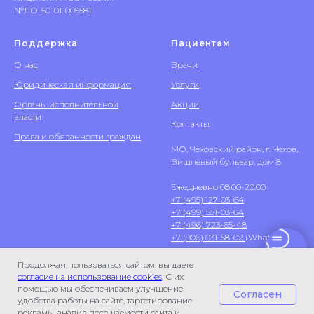
№ЛО-50-01-005581
Поддержка
Пациентам
О нас
Врачи
Юридическая информация
Услуги
Органы исполнительной
Акции
власти
Контакты
Права и обязанности граждан
МО, Чеховский район, г. Чехов,
Вишневый бульвар, дом 8
Ежедневно 08:00-20:00
+7 (495) 127-03-64
+7 (499) 551-03-64
+7 (496) 723-65-48
+7 (906) 031-58-02
(WhatsApp)
Продолжая пользоваться сайтом, вы даете
согласие на использование cookies
. С их
помощью мы обеспечиваем улучшение
Согласен
удобства работы на сайте, таргетирование
рекламы, анализ посещаемости сайта и