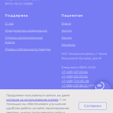
№ЛО-50-01-005581
Поддержка
Пациентам
О нас
Врачи
Юридическая информация
Услуги
Органы исполнительной
Акции
власти
Контакты
Права и обязанности граждан
МО, Чеховский район, г. Чехов,
Вишневый бульвар, дом 8
Ежедневно 08:00-20:00
+7 (495) 127-03-64
+7 (499) 551-03-64
+7 (496) 723-65-48
+7 (906) 031-58-02
(WhatsApp)
Продолжая пользоваться сайтом, вы даете
согласие на использование cookies
. С их
помощью мы обеспечиваем улучшение
Согласен
удобства работы на сайте, таргетирование
рекламы, анализ посещаемости сайта и