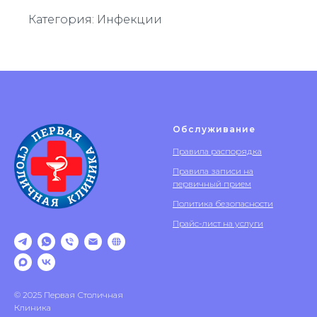
Категория: Инфекции
Обслуживание
Правила распорядка
Правила записи на
первичный прием
Политика безопасности
Прайс-лист на услуги
© 2025 Первая Столичная
Клиника