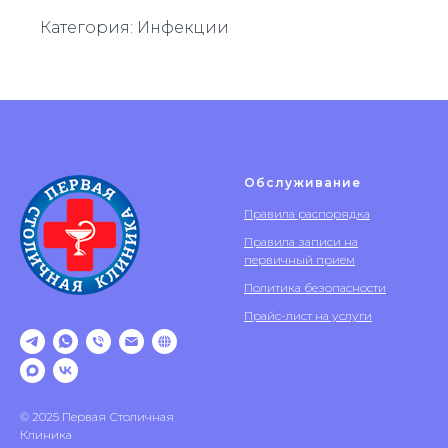
Категория: Инфекции
Обслуживание
Правила распорядка
Правила записи на
первичный прием
Политика безопасности
Прайс-лист на услуги
© 2025 Первая Столичная
Клиника