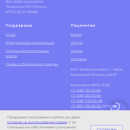
Все права защищены.
Лицензия МОЗ России:
№ЛО-50-01-005581
Поддержка
Пациентам
О нас
Врачи
Юридическая информация
Услуги
Органы исполнительной
Акции
власти
Контакты
Права и обязанности граждан
МО, Чеховский район, г. Чехов,
Вишневый бульвар, дом 8
Ежедневно 08:00-20:00
+7 (495) 127-03-64
+7 (499) 551-03-64
+7 (496) 723-65-48
+7 (906) 031-58-02
(WhatsApp)
Продолжая пользоваться сайтом, вы даете
согласие на использование cookies
. С их
помощью мы обеспечиваем улучшение
Согласен