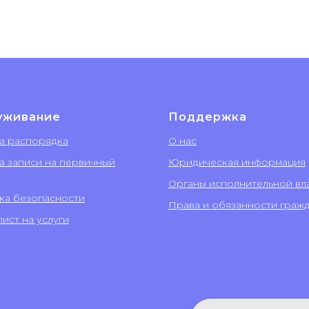
уживание
Поддержка
а распорядка
О нас
а записи на первичный
Юридическая информация
Органы исполнительной вл
ка безопасности
Права и обязанности граж
ист на услуги