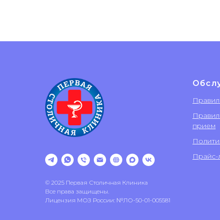
Обсл
Правил
Правил
прием
Полити
Прайс-л
© 2025 Первая Столичная Клиника
Все права защищены.
Лицензия МОЗ России: №ЛО-50-01-005581