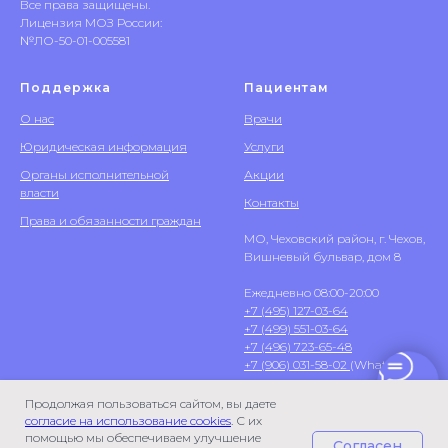
Все права защищены.
Лицензия МОЗ России:
№ЛО-50-01-005581
Поддержка
Пациентам
О нас
Врачи
Юридическая информация
Услуги
Органы исполнительной
Акции
власти
Контакты
Права и обязанности граждан
МО, Чеховский район, г. Чехов,
Вишневый бульвар, дом 8
Ежедневно 08:00-20:00
+7 (495) 127-03-64
+7 (499) 551-03-64
+7 (496) 723-65-48
+7 (906) 031-58-02
(WhatsApp)
Продолжая пользоваться сайтом, вы даете
согласие на использование cookies
. С их
помощью мы обеспечиваем улучшение
Согласен