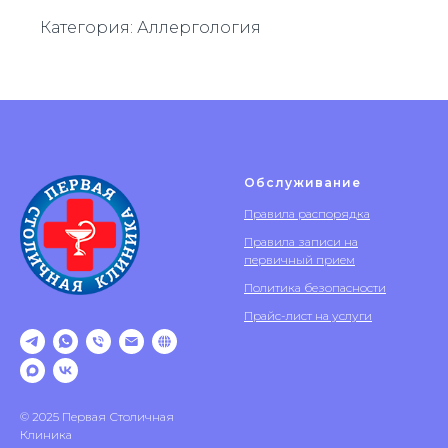
Категория: Аллергология
Обслуживание
Правила распорядка
Правила записи на
первичный прием
Политика безопасности
Прайс-лист на услуги
© 2025 Первая Столичная
Клиника