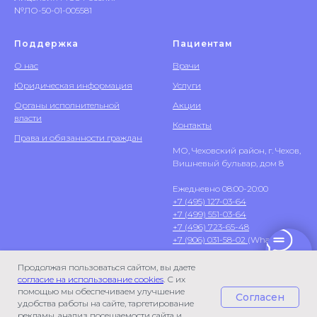
№ЛО-50-01-005581
Поддержка
Пациентам
О нас
Врачи
Юридическая информация
Услуги
Органы исполнительной
Акции
власти
Контакты
Права и обязанности граждан
МО, Чеховский район, г. Чехов,
Вишневый бульвар, дом 8
Ежедневно 08:00-20:00
+7 (495) 127-03-64
+7 (499) 551-03-64
+7 (496) 723-65-48
+7 (906) 031-58-02
(WhatsApp)
Продолжая пользоваться сайтом, вы даете
согласие на использование cookies
. С их
помощью мы обеспечиваем улучшение
Согласен
удобства работы на сайте, таргетирование
рекламы, анализ посещаемости сайта и