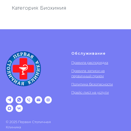
Категория: Биохимия
Обслуживание
Правила распорядка
Правила записи на
первичный прием
Политика безопасности
Прайс-лист на услуги
© 2025 Первая Столичная
Клиника