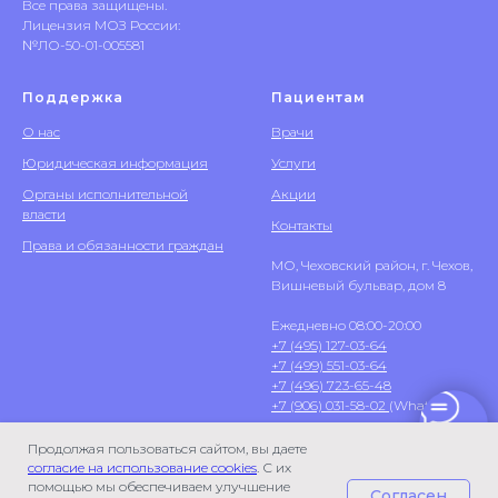
Все права защищены.
Лицензия МОЗ России:
№ЛО-50-01-005581
Поддержка
Пациентам
О нас
Врачи
Юридическая информация
Услуги
Органы исполнительной
Акции
власти
Контакты
Права и обязанности граждан
МО, Чеховский район, г. Чехов,
Вишневый бульвар, дом 8
Ежедневно 08:00-20:00
+7 (495) 127-03-64
+7 (499) 551-03-64
+7 (496) 723-65-48
+7 (906) 031-58-02
(WhatsApp)
Продолжая пользоваться сайтом, вы даете
согласие на использование cookies
. С их
помощью мы обеспечиваем улучшение
Согласен