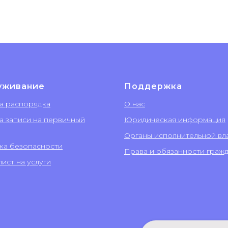
уживание
Поддержка
а распорядка
О нас
а записи на первичный
Юридическая информация
Органы исполнительной вл
ка безопасности
Права и обязанности граж
ист на услуги