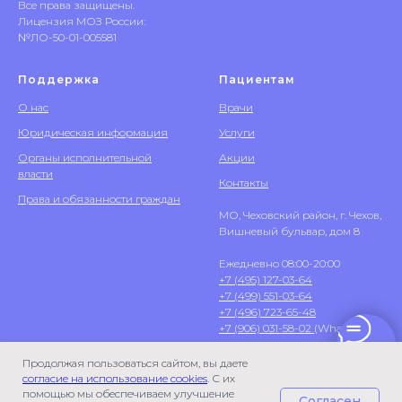
Все права защищены.
Лицензия МОЗ России:
№ЛО-50-01-005581
Поддержка
Пациентам
О нас
Врачи
Юридическая информация
Услуги
Органы исполнительной
Акции
власти
Контакты
Права и обязанности граждан
МО, Чеховский район, г. Чехов,
Вишневый бульвар, дом 8
Ежедневно 08:00-20:00
+7 (495) 127-03-64
+7 (499) 551-03-64
+7 (496) 723-65-48
+7 (906) 031-58-02
(WhatsApp)
Продолжая пользоваться сайтом, вы даете
согласие на использование cookies
. С их
помощью мы обеспечиваем улучшение
Согласен