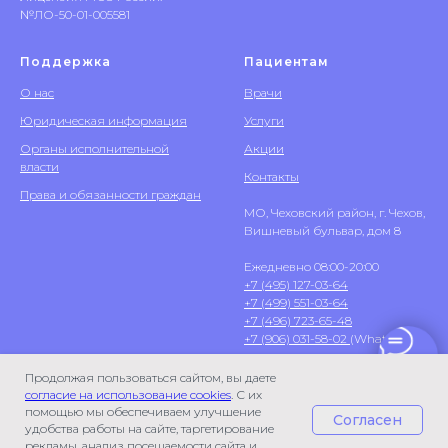
№ЛО-50-01-005581
Поддержка
Пациентам
О нас
Врачи
Юридическая информация
Услуги
Органы исполнительной
Акции
власти
Контакты
Права и обязанности граждан
МО, Чеховский район, г. Чехов,
Вишневый бульвар, дом 8
Ежедневно 08:00-20:00
+7 (495) 127-03-64
+7 (499) 551-03-64
+7 (496) 723-65-48
+7 (906) 031-58-02
(WhatsApp)
Продолжая пользоваться сайтом, вы даете
согласие на использование cookies
. С их
помощью мы обеспечиваем улучшение
Согласен
удобства работы на сайте, таргетирование
рекламы, анализ посещаемости сайта и