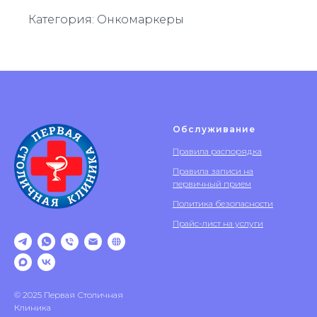
Категория: Онкомаркеры
Обслуживание
Правила распорядка
Правила записи на
первичный прием
Политика безопасности
Прайс-лист на услуги
© 2025 Первая Столичная
Клиника