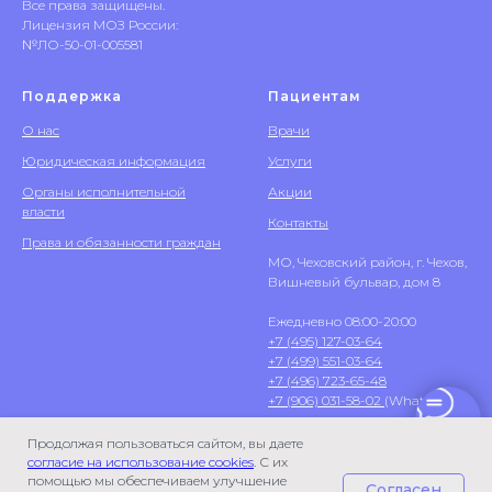
Все права защищены.
Лицензия МОЗ России:
№ЛО-50-01-005581
Поддержка
Пациентам
О нас
Врачи
Юридическая информация
Услуги
Органы исполнительной
Акции
власти
Контакты
Права и обязанности граждан
МО, Чеховский район, г. Чехов,
Вишневый бульвар, дом 8
Ежедневно 08:00-20:00
+7 (495) 127-03-64
+7 (499) 551-03-64
+7 (496) 723-65-48
+7 (906) 031-58-02
(WhatsApp)
Продолжая пользоваться сайтом, вы даете
согласие на использование cookies
. С их
помощью мы обеспечиваем улучшение
Согласен