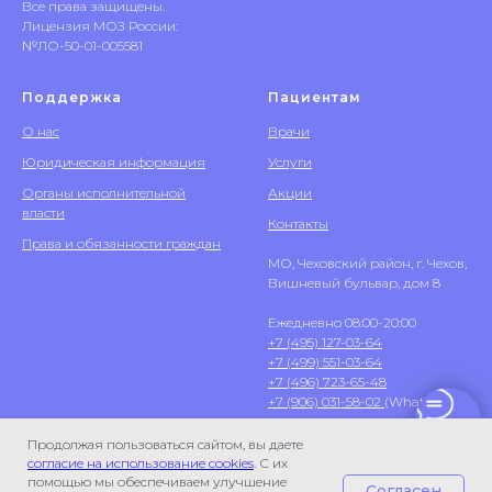
Все права защищены.
Лицензия МОЗ России:
№ЛО-50-01-005581
Поддержка
Пациентам
О нас
Врачи
Юридическая информация
Услуги
Органы исполнительной
Акции
власти
Контакты
Права и обязанности граждан
МО, Чеховский район, г. Чехов,
Вишневый бульвар, дом 8
Ежедневно 08:00-20:00
+7 (495) 127-03-64
+7 (499) 551-03-64
+7 (496) 723-65-48
+7 (906) 031-58-02
(WhatsApp)
Продолжая пользоваться сайтом, вы даете
согласие на использование cookies
. С их
помощью мы обеспечиваем улучшение
Согласен