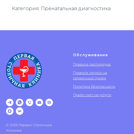
Категория: Пренатальная диагностика
Обслуживание
Правила распорядка
Правила записи на
первичный прием
Политика безопасности
Прайс-лист на услуги
© 2025 Первая Столичная
Клиника