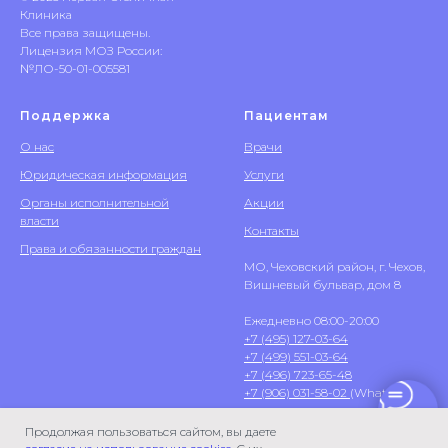
Клиника
Все права защищены.
Лицензия МОЗ России:
№ЛО-50-01-005581
Поддержка
Пациентам
О нас
Врачи
Юридическая информация
Услуги
Органы исполнительной
Акции
власти
Контакты
Права и обязанности граждан
МО, Чеховский район, г. Чехов,
Вишневый бульвар, дом 8
Ежедневно 08:00-20:00
+7 (495) 127-03-64
+7 (499) 551-03-64
+7 (496) 723-65-48
+7 (906) 031-58-02
(WhatsApp)
Продолжая пользоваться сайтом, вы даете