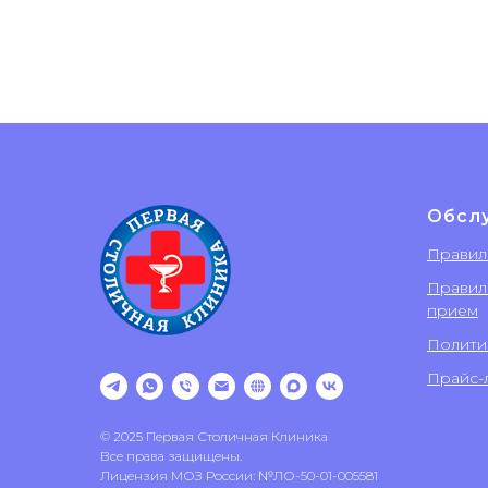
Обсл
Правил
Правил
прием
Полити
Прайс-л
© 2025 Первая Столичная Клиника
Все права защищены.
Лицензия МОЗ России: №ЛО-50-01-005581