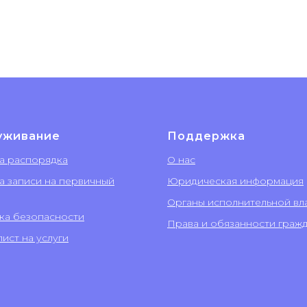
уживание
Поддержка
а распорядка
О нас
а записи на первичный
Юридическая информация
Органы исполнительной вл
ка безопасности
Права и обязанности граж
ист на услуги