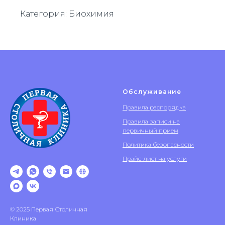
Категория: Биохимия
Обслуживание
Правила распорядка
Правила записи на
первичный прием
Политика безопасности
Прайс-лист на услуги
© 2025 Первая Столичная
Клиника