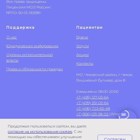
Все права защищены.
Лицензия МОЗ России:
№ЛО-50-01-005581
Поддержка
Пациентам
О нас
Врачи
Юридическая информация
Услуги
Органы исполнительной
Акции
власти
Контакты
Права и обязанности граждан
МО, Чеховский район, г. Чехов,
Вишневый бульвар, дом 8
Ежедневно 08:00-20:00
+7 (495) 127-03-64
+7 (499) 551-03-64
+7 (496) 723-65-48
+7 (906) 031-58-02
(WhatsApp)
Продолжая пользоваться сайтом, вы даете
согласие на использование cookies
. С их
помощью мы обеспечиваем улучшение
Согласен