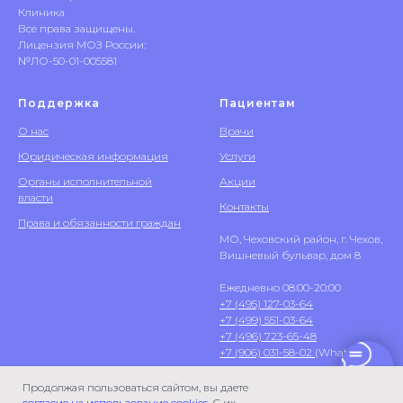
Клиника
Все права защищены.
Лицензия МОЗ России:
№ЛО-50-01-005581
Поддержка
Пациентам
О нас
Врачи
Юридическая информация
Услуги
Органы исполнительной
Акции
власти
Контакты
Права и обязанности граждан
МО, Чеховский район, г. Чехов,
Вишневый бульвар, дом 8
Ежедневно 08:00-20:00
+7 (495) 127-03-64
+7 (499) 551-03-64
+7 (496) 723-65-48
+7 (906) 031-58-02
(WhatsApp)
Продолжая пользоваться сайтом, вы даете
согласие на использование cookies
. С их