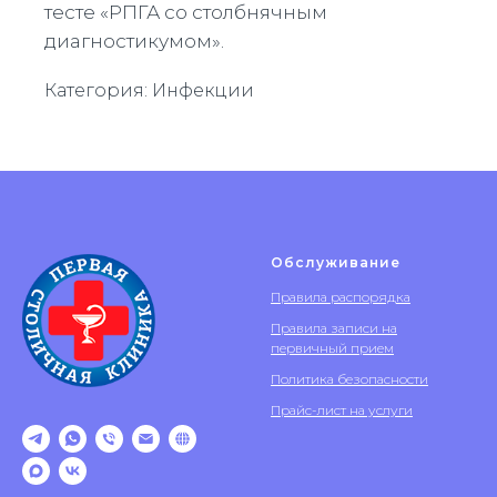
тесте «РПГА со столбнячным
диагностикумом».
Категория: Инфекции
Обслуживание
Правила распорядка
Правила записи на
первичный прием
Политика безопасности
Прайс-лист на услуги