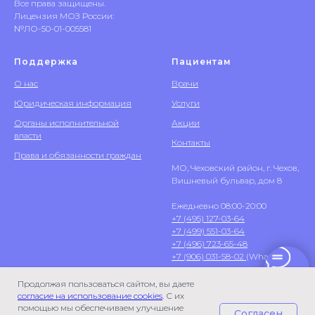
Все права защищены.
Лицензия МОЗ России:
№ЛО-50-01-005581
Поддержка
Пациентам
О нас
Врачи
Юридическая информация
Услуги
Органы исполнительной
Акции
власти
Контакты
Права и обязанности граждан
МО, Чеховский район, г. Чехов,
Вишневый бульвар, дом 8
Ежедневно 08:00-20:00
+7 (495) 127-03-64
+7 (499) 551-03-64
+7 (496) 723-65-48
+7 (906) 031-58-02
(WhatsApp)
Продолжая пользоваться сайтом, вы даете
согласие на использование cookies
. С их
помощью мы обеспечиваем улучшение
Согласен