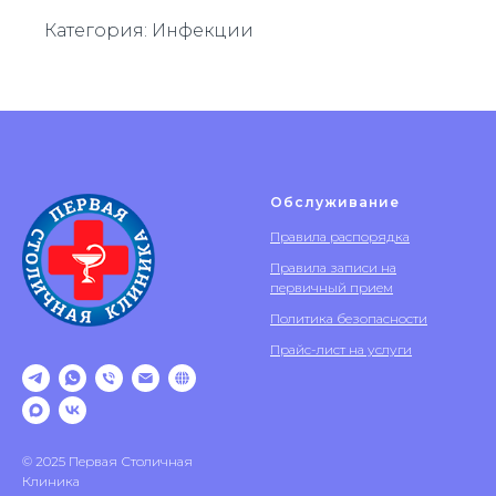
Категория: Инфекции
Обслуживание
Правила распорядка
Правила записи на
первичный прием
Политика безопасности
Прайс-лист на услуги
© 2025 Первая Столичная
Клиника