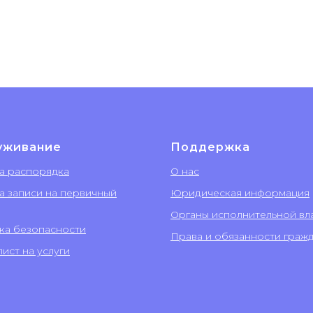
уживание
Поддержка
а распорядка
О нас
а записи на первичный
Юридическая информация
Органы исполнительной вл
ка безопасности
Права и обязанности граж
ист на услуги