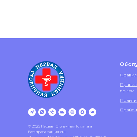
Обсл
Правил
Правил
прием
Полити
Прайс-л
© 2025 Первая Столичная Клиника
Все права защищены.