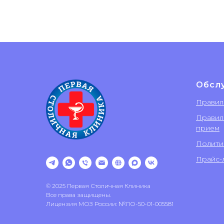
Обсл
Правил
Правил
прием
Полити
Прайс-л
© 2025 Первая Столичная Клиника
Все права защищены.
Лицензия МОЗ России: №ЛО-50-01-005581