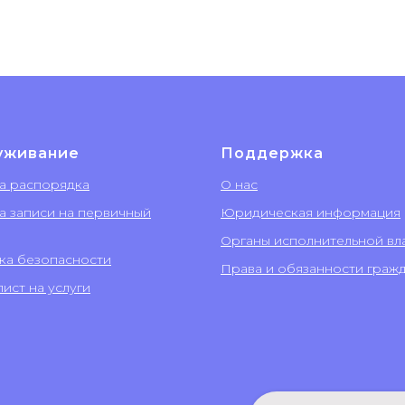
уживание
Поддержка
а распорядка
О нас
а записи на первичный
Юридическая информация
Органы исполнительной вл
ка безопасности
Права и обязанности граж
ист на услуги