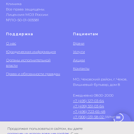
Клиника
Все права защищены.
Лицензия МОЗ России:
№ЛО-50-01-005581
Поддержка
Пациентам
О нас
Врачи
Юридическая информация
Услуги
Органы исполнительной
Акции
власти
Контакты
Права и обязанности граждан
МО, Чеховский район, г. Чехов,
Вишневый бульвар, дом 8
Ежедневно 08:00-20:00
+7 (495) 127-03-64
+7 (499) 551-03-64
+7 (496) 723-65-48
+7 (906) 031-58-02
(WhatsApp)
Продолжая пользоваться сайтом, вы даете
согласие на использование cookies
. С их