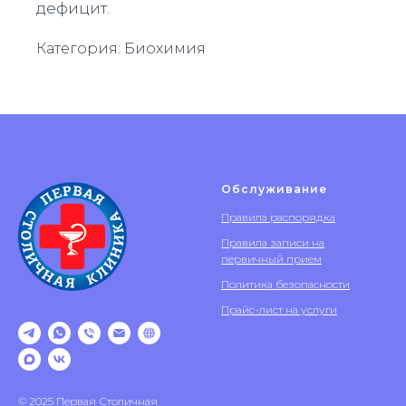
дефицит.
Категория: Биохимия
Обслуживание
Правила распорядка
Правила записи на
первичный прием
Политика безопасности
Прайс-лист на услуги
© 2025 Первая Столичная