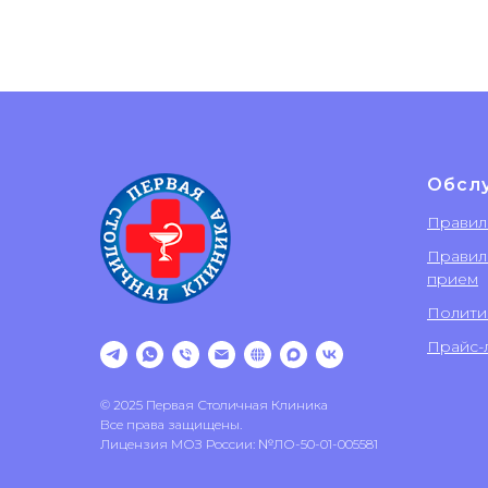
Обсл
Правил
Правил
прием
Полити
Прайс-л
© 2025 Первая Столичная Клиника
Все права защищены.
Лицензия МОЗ России: №ЛО-50-01-005581