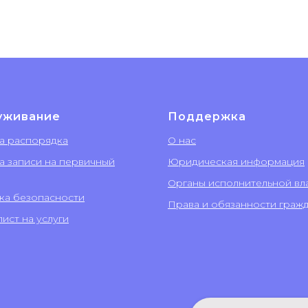
уживание
Поддержка
а распорядка
О нас
а записи на первичный
Юридическая информация
Органы исполнительной вл
ка безопасности
Права и обязанности граж
ист на услуги